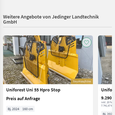
Weitere Angebote von Jedinger Landtechnik
GmbH
Neumaschine
Uniforest Uni 55 Hpro Stop
Unifor
9.290 €
Preis auf Anfrage
inkl. 20 % 
7.741,67 € ex
Bj. 2024
160 cm
Bj. 2024