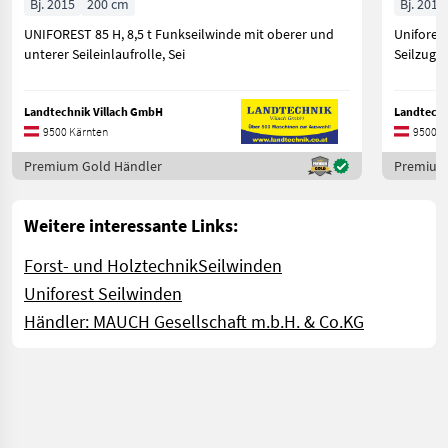
Bj. 2015
200 cm
Bj. 2013
UNIFOREST 85 H, 8,5 t Funkseilwinde mit oberer und
Uniforest
unterer Seileinlaufrolle, Sei
Seilzugb
Landtechnik Villach GmbH
Landtechn
9500 Kärnten
9500 K
Premium Gold Händler
Premium
Weitere interessante Links:
Forst- und Holztechnik
Seilwinden
Uniforest Seilwinden
Händler: MAUCH Gesellschaft m.b.H. & Co.KG