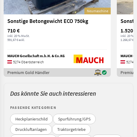
Neumaschine
Sonstige Betongewicht ECO 750kg
Sonsti
710 €
1.520 €
inkl. 20 % MwSt.
inkl. 20 % 
591,67 € exkl.
1.266,67 € ex
MAUCH Gesellschaft m.b.H. & Co.KG
MAUCH Ges
5274 Oberösterreich
5274 O
Premium Gold Händler
Premium
Das könnte Sie auch interessieren
PASSENDE KATEGORIEN
Heckplanierschild
Spurführung/GPS
Druckluftanlagen
Traktorgetriebe