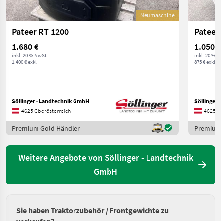
Neumaschine
Pateer RT 1200
Pateer
1.680 €
1.050 €
inkl. 20 % MwSt.
inkl. 20 % 
1.400 € exkl.
875 € exkl.
Söllinger - Landtechnik GmbH
Söllinger
4625 Oberösterreich
4625 O
Premium Gold Händler
Premium
Weitere Angebote von Söllinger - Landtechnik
GmbH
Sie haben Traktorzubehör / Frontgewichte zu
verkaufen?