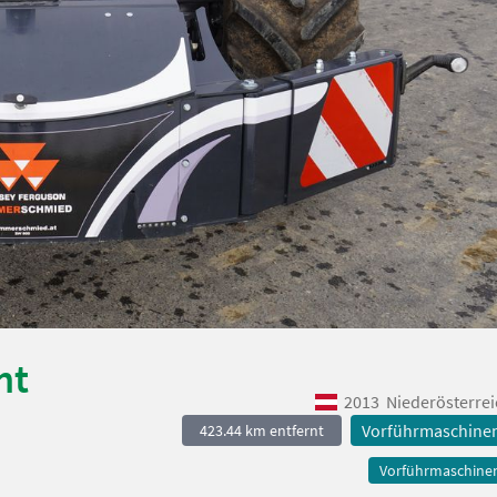
ht
2013
Niederösterrei
Vorführmaschine
423.44 km entfernt
Vorführmaschine