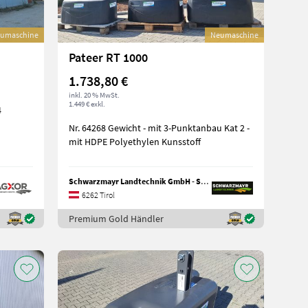
umaschine
Neumaschine
Pateer RT 1000
1.738,80 €
inkl. 20 % MwSt.
1.449 € exkl.
Nr. 64268 Gewicht - mit 3-Punktanbau Kat 2 -
mit HDPE Polyethylen Kunsstoff
Schwarzmayr Landtechnik GmbH - Schlitters
6262 Tirol
Premium Gold Händler