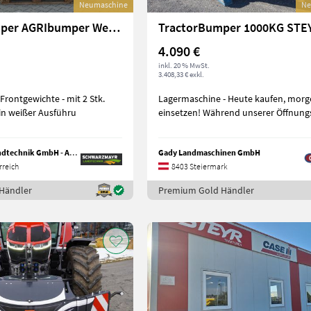
Neumaschine
Ne
TractorBumper AGRIbumper Weight-Line 700
TractorBumper 1000KG STE
4.090 €
inkl. 20 % MwSt.
3.408,33 € exkl.
Lagermaschine - Heute kaufen, mor
in weißer Ausführu
einsetzen! Während unserer Öffnun
Schwarzmayr Landtechnik GmbH - Aurolzmünster
Gady Landmaschinen GmbH
rreich
8403 Steiermark
Händler
Premium Gold Händler