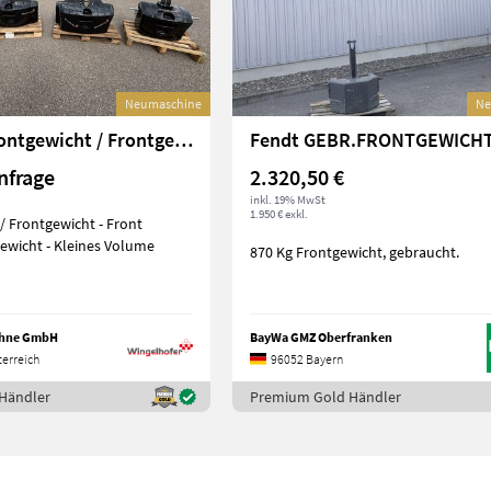
Neumaschine
Ne
Sonstige Frontgewicht / Frontgewichte Guss
nfrage
2.320,50 €
inkl. 19% MwSt
1.950 € exkl.
/ Frontgewicht - Front
Ballastierungsgewicht - Kleines Volume
870 Kg Frontgewicht, gebraucht.
öhne GmbH
BayWa GMZ Oberfranken
erreich
96052 Bayern
Händler
Premium Gold Händler