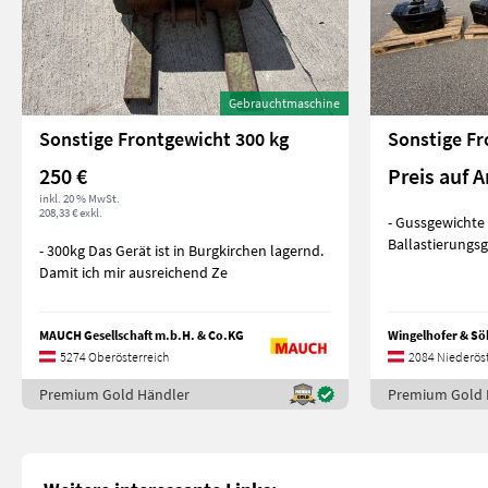
Gebrauchtmaschine
Sonstige Frontgewicht 300 kg
250 €
Preis auf A
inkl. 20 % MwSt.
208,33 € exkl.
- Gussgewichte 
- 300kg Das Gerät ist in Burgkirchen lagernd.
Damit ich mir ausreichend Ze
MAUCH Gesellschaft m.b.H. & Co.KG
Wingelhofer & S
5274 Oberösterreich
2084 Niederöst
Premium Gold Händler
Premium Gold 