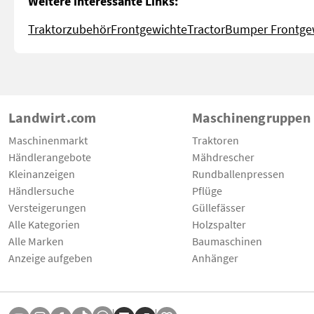
Weitere interessante Links:
Traktorzubehör
Frontgewichte
TractorBumper Frontge
Landwirt.com
Maschinengruppen
Maschinenmarkt
Traktoren
Händlerangebote
Mähdrescher
Kleinanzeigen
Rundballenpressen
Händlersuche
Pflüge
Versteigerungen
Güllefässer
Alle Kategorien
Holzspalter
Alle Marken
Baumaschinen
Anzeige aufgeben
Anhänger