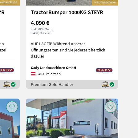
umaschine
Neumaschine
YR
TractorBumper 1000KG STEYR
4.090 €
inkl. 20 % MwSt.
3.408,33 € exkl.
gen
AUF LAGER! Während unserer
gszei
Öffnungszeiten sind Sie jederzeit herzlich
dazu ei
Gady Landmaschinen GmbH
8403 Steiermark
Premium Gold Händler