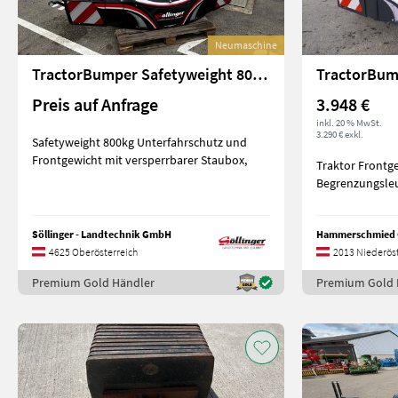
Neumaschine
TractorBumper Safetyweight 800kg Unterfahrschutz
Preis auf Anfrage
3.948 €
inkl. 20 % MwSt.
3.290 € exkl.
Safetyweight 800kg Unterfahrschutz und
Frontgewicht mit versperrbarer Staubox,
Traktor Frontg
Begrenzungsleu
Söllinger - Landtechnik GmbH
Hammerschmied
4625 Oberösterreich
2013 Niederöst
Premium Gold Händler
Premium Gold 