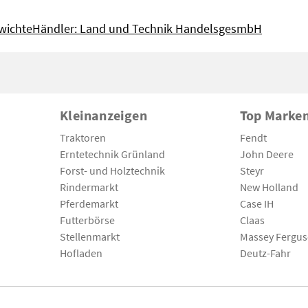
wichte
Händler: Land und Technik HandelsgesmbH
Kleinanzeigen
Top Marke
Traktoren
Fendt
Erntetechnik Grünland
John Deere
Forst- und Holztechnik
Steyr
Rindermarkt
New Holland
Pferdemarkt
Case IH
Futterbörse
Claas
Stellenmarkt
Massey Fergu
Hofladen
Deutz-Fahr