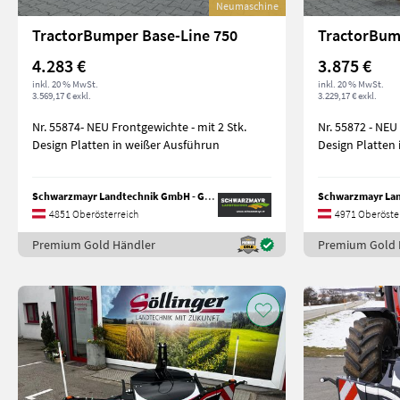
Neumaschine
TractorBumper Base-Line 750
4.283 €
3.875 €
inkl. 20 % MwSt.
inkl. 20 % MwSt.
3.569,17 € exkl.
3.229,17 € exkl.
Nr. 55874- NEU Frontgewichte - mit 2 Stk.
Nr. 55872 - NEU Frontgewichte - mit 2 Stk.
Design Platten in weißer Ausführun
Design Platten 
Schwarzmayr Landtechnik GmbH - Gampern
4851 Oberösterreich
4971 Oberöste
Premium Gold Händler
Premium Gold 