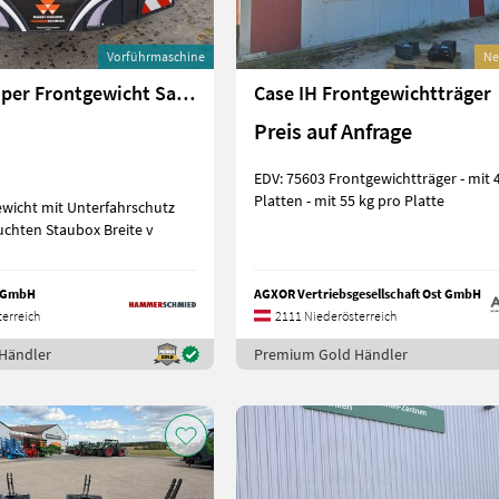
Vorführmaschine
Ne
TractorBumper Frontgewicht Safetyweight 800kg
Case IH Frontgewichtträger
Preis auf Anfrage
EDV: 75603 Frontgewichtträger - mit 4
Platten - mit 55 kg pro Platte
ewicht mit Unterfahrschutz
chten Staubox Breite v
 GmbH
AGXOR Vertriebsgesellschaft Ost GmbH
erreich
2111 Niederösterreich
Händler
Premium Gold Händler