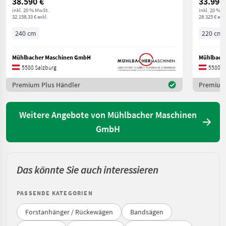
38.590 €
33.990
inkl. 20 % MwSt.
inkl. 20 % 
32.158,33 € exkl.
28.325 € exkl
240 cm
220 cm
Mühlbacher Maschinen GmbH
Mühlbach
5580 Salzburg
5580 S
Premium Plus Händler
Premium 
Weitere Angebote von Mühlbacher Maschinen
GmbH
Das könnte Sie auch interessieren
PASSENDE KATEGORIEN
Forstanhänger / Rückewägen
Bandsägen