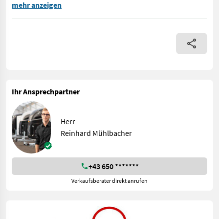
Tiger Dreipunktseilwinde 8to - Telleradantrieb im Ölbad laufen
mehr anzeigen
Ihr Ansprechpartner
Herr
Reinhard Mühlbacher
+43 650 *******
Verkaufsberater direkt anrufen