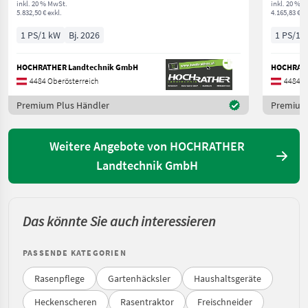
inkl. 20 % MwSt.
inkl. 20 % 
5.832,50 € exkl.
4.165,83 € ex
1 PS/1 kW
Bj. 2026
1 PS/1 
HOCHRATHER Landtechnik GmbH
HOCHRATH
4484 Oberösterreich
4484 O
Premium Plus Händler
Premium 
Weitere Angebote von HOCHRATHER
Landtechnik GmbH
Das könnte Sie auch interessieren
PASSENDE KATEGORIEN
Rasenpflege
Gartenhäcksler
Haushaltsgeräte
Heckenscheren
Rasentraktor
Freischneider