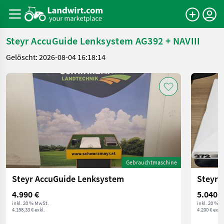
Steyr AccuGuide Lenksystem AG392 + NAVIII
Gelöscht: 2026-08-04 16:18:14
Gebrauchtmaschine
Steyr AccuGuide Lenksystem
4.990 €
5.040 €
inkl. 20 % MwSt.
inkl. 20 % 
4.158,33 € exkl.
4.200 € exkl.