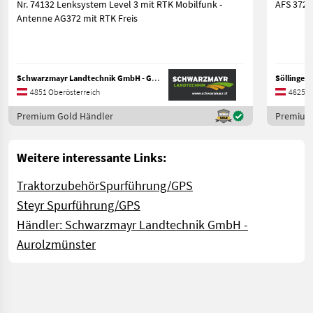
Nr. 74132 Lenksystem Level 3 mit RTK Mobilfunk -
AFS 372 
Antenne AG372 mit RTK Freis
Schwarzmayr Landtechnik GmbH - Gampern
Söllinger
4851 Oberösterreich
4625 O
Premium Gold Händler
Premium
Weitere interessante Links:
Traktorzubehör
Spurführung/GPS
Steyr Spurführung/GPS
Händler: Schwarzmayr Landtechnik GmbH -
Aurolzmünster