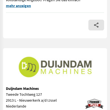
Twister ist ein konstruktiv sehr einfacher Drehtisch, herges
mehr anzeigen
Duijndam Machines
Tweede Tochtweg 127
2913 L - Nieuwerkerk a/d IJssel
Niederlande