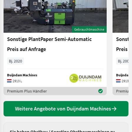
Gebrauchtmaschine
Sonstige PlantPaper Semi-Automatic
Sonsti
Preis auf Anfrage
Preis 
Bj. 2020
Bj. 2006
Duijndam Machines
Duijndam 
2913 L
2913 L
Premium Plus Händler
Premium 
Weitere Angebote von Duijndam Machines
Sie haben Obstbau / Sonstige Obstbaumaschinen zu