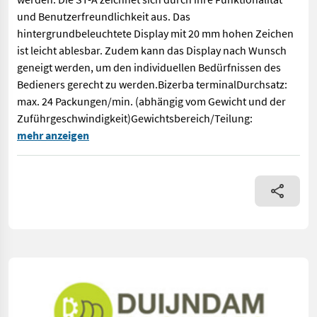
und Benutzerfreundlichkeit aus. Das
hintergrundbeleuchtete Display mit 20 mm hohen Zeichen
ist leicht ablesbar. Zudem kann das Display nach Wunsch
geneigt werden, um den individuellen Bedürfnissen des
Bedieners gerecht zu werden.Bizerba terminalDurchsatz:
max. 24 Packungen/min. (abhängig vom Gewicht und der
Zuführgeschwindigkeit)Gewichtsbereich/Teilung:
ST-A 500 Automatische BandwaageBESCHREIBUNG:Die ST-A ist ein
mehr anzeigen