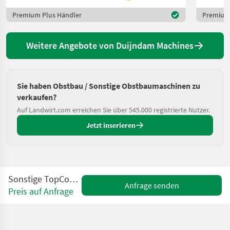
Premium Plus Händler
Premium 
Weitere Angebote von Duijndam Machines
Sie haben Obstbau / Sonstige Obstbaumaschinen zu
verkaufen?
Auf Landwirt.com erreichen Sie über 545.000 registrierte Nutzer.
Jetzt inserieren
Sonstige TopControl ST-A 500
Anfrage senden
Preis auf Anfrage