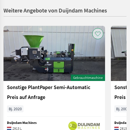
Weitere Angebote von Duijndam Machines
Gebrauchtmaschine
Sonstige PlantPaper Semi-Automatic
Sonsti
Preis auf Anfrage
Preis 
Bj. 2020
Bj. 2006
Duijndam Machines
Duijndam 
2913 L
2913 L