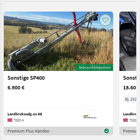
Gebrauchtmaschine
Sonstige SP400
Sonsti
6.900 €
18.600
Bj. 2024
Landbrukssalg.no AS
Landbruks
7080 H
7080 H
Premium Plus Händler
Premium 