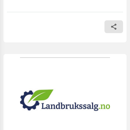
== Mer informasjon (NO) == mascus_category: othertractoracc mer