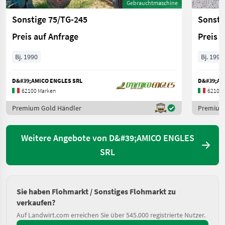
Gebrauchtmaschine
Sonstige 75/TG-245
Sonsti
Preis auf Anfrage
Preis 
Bj. 1990
Bj. 1999
D&#39;AMICO ENGLES SRL
D&#39;AM
62100 Marken
62100 
Premium Gold Händler
Premium
Weitere Angebote von D&#39;AMICO ENGLES
SRL
Sie haben Flohmarkt / Sonstiges Flohmarkt zu
verkaufen?
Auf Landwirt.com erreichen Sie über 545.000 registrierte Nutzer.