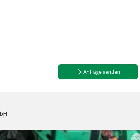
996 - Kratzboden mechanisch - Streuwerk mit liegenden Walzen - B
Anfrage senden
mbH