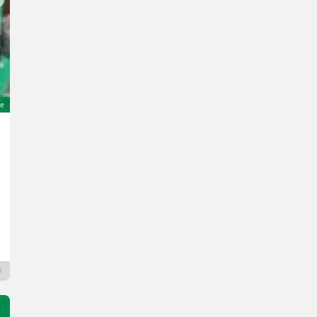
e
Sonstige Tenkhoff T120 Tieflader
6.500 €
MwSt nicht ausweisbar
Agrartechnik Altenberge GmbH
48341 Nordrhein-Westfalen
Premium Gold Händler