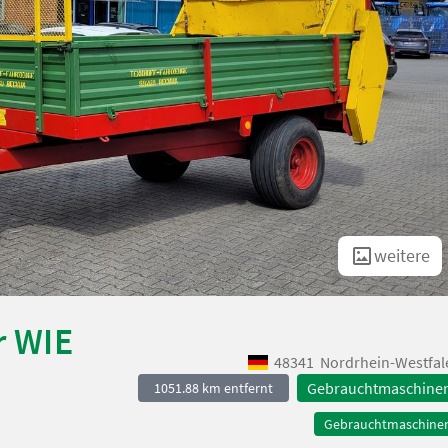
weitere
r WIE
48341
Nordrhein-Westfal
Gebrauchtmaschine
1051.88 km entfernt
Gebrauchtmaschine