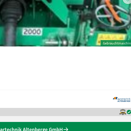
Gebrauchtmaschin
rartechnik Altenberge GmbH