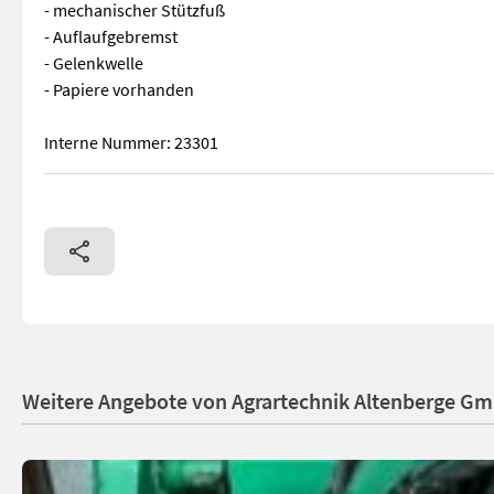
- mechanischer Stützfuß
- Auflaufgebremst
- Gelenkwelle
- Papiere vorhanden
Interne Nummer: 23301
Tenkhoff RT 114 Miststreuer Gebrauchtmaschine - Baujahr: 1
Weitere Angebote von Agrartechnik Altenberge G