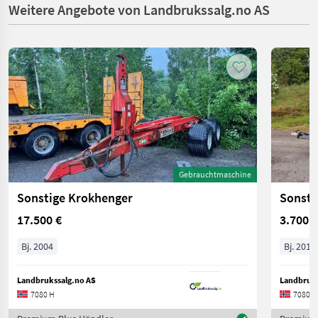
Weitere Angebote von Landbrukssalg.no AS
Gebrauchtmaschine
Sonstige Krokhenger
Sonsti
17.500 €
3.700 €
Bj. 2004
Bj. 2015
Landbrukssalg.no AS
Landbruks
7080 H
7080 H