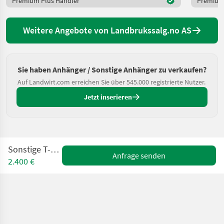
Premium Plus Händler
Premium 
Weitere Angebote von Landbrukssalg.no AS
Sie haben Anhänger / Sonstige Anhänger zu verkaufen?
Auf Landwirt.com erreichen Sie über 545.000 registrierte Nutzer.
Jetzt inserieren
Sonstige T-20-bblld
Anfrage senden
2.400 €