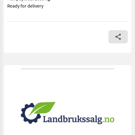
Ready for delivery
== Mer informasjon (NO) == mascus_category: lighttrailers Ple