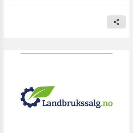
== Mer informasjon (NO) == Specifications Larger feed table Sav