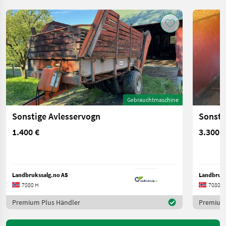
Gebrauchtmaschine
Sonstige Avlesservogn
Sonsti
1.400 €
3.300 €
Landbrukssalg.no AS
Landbruks
7080 H
7080 H
Premium Plus Händler
Premium 