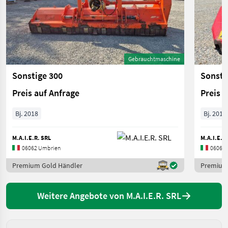
Gebrauchtmaschine
Sonstige 300
Sonsti
Preis auf Anfrage
Preis 
Bj. 2018
Bj. 2015
M.A.I.E.R. SRL
M.A.I.E.R
06062 Umbrien
06062 
Premium Gold Händler
Premium
Weitere Angebote von M.A.I.E.R. SRL