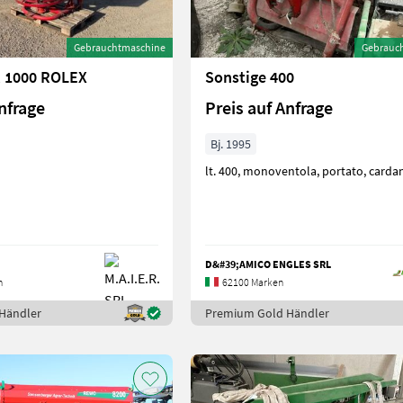
Gebrauchtmaschine
Gebrauc
R 1000 ROLEX
Sonstige 400
nfrage
Preis auf Anfrage
Bj. 1995
lt. 400, monoventola, portato, carda
D&#39;AMICO ENGLES SRL
n
62100 Marken
Händler
Premium Gold Händler