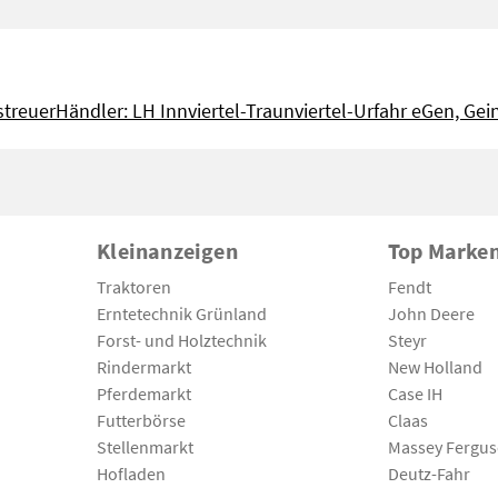
streuer
Händler: LH Innviertel-Traunviertel-Urfahr eGen, Gei
Kleinanzeigen
Top Marke
Traktoren
Fendt
Erntetechnik Grünland
John Deere
Forst- und Holztechnik
Steyr
Rindermarkt
New Holland
Pferdemarkt
Case IH
Futterbörse
Claas
Stellenmarkt
Massey Fergu
Hofladen
Deutz-Fahr