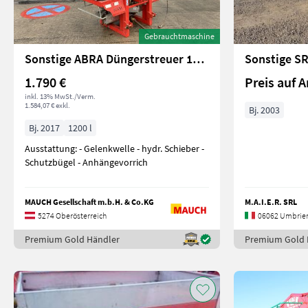
Gebrauchtmaschine
Sonstige ABRA Düngerstreuer 1200L
Sonstige S
1.790 €
Preis auf A
inkl. 13% MwSt./Verm.
1.584,07 € exkl.
Bj. 2003
Bj. 2017
1200 l
Ausstattung: - Gelenkwelle - hydr. Schieber -
Schutzbügel - Anhängevorrich
MAUCH Gesellschaft m.b.H. & Co.KG
M.A.I.E.R. SRL
5274 Oberösterreich
06062 Umbrie
Premium Gold Händler
Premium Gold 