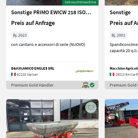
Gebrauchtmaschine
Sonstige PRIMO EWICW 218 ISOBUS
Sonstige
Preis auf Anfrage
Preis auf A
Bj. 2023
Bj. 2001
con cardano e accessori di serie (NUOVO)
Spandiconcime B
D&#39;AMICO ENGLES SRL
Macchine Agricole
62100 Marken
29013 Emilia
Premium Gold Händler
Premium Gold 