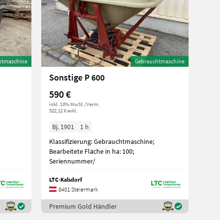
htmaschine
Gebrauchtmaschine
Sonstige P 600
590 €
inkl. 13% MwSt./Verm.
522,12 € exkl.
Bj. 1901
1 h
Klassifizierung: Gebrauchtmaschine;
Bearbeitete Fläche in ha: 100;
Seriennummer/
LTC-Kalsdorf
8401 Steiermark
Premium Gold Händler