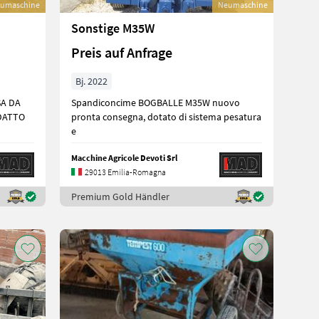
umaschine
Neumaschine
Sonstige M35W
Preis auf Anfrage
Bj. 2022
SA DA
Spandiconcime BOGBALLE M35W nuovo
ADATTO
pronta consegna, dotato di sistema pesatura
e
Macchine Agricole Devoti Srl
29013 Emilia-Romagna
Premium Gold Händler