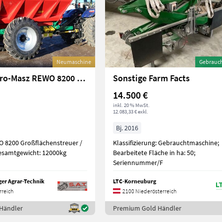
Neumaschine
Gebrauc
Sonstige Agro-Masz REWO 8200 Kalk- und Düngerstreuer
Sonstige Farm Facts
14.500 €
inkl. 20 % MwSt.
12.083,33 € exkl.
Bj. 2016
 8200 Großflächenstreuer /
Klassifizierung: Gebrauchtmaschine;
streuer - Gesamtgewicht: 12000kg
Bearbeitete Fläche in ha: 50;
Seriennummer/F
ger Agrar-Technik
LTC-Korneuburg
rreich
2100 Niederösterreich
Händler
Premium Gold Händler