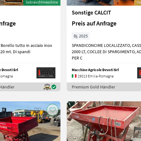
Gebrauchtmaschine
Ne
Sonstige CALCIT
nfrage
Preis auf Anfrage
Bj. 2025
orello tutto in acciaio inox
SPANDICONCIME LOCALIZZATO, CAS
capacità 20 q.li. 20 mt. Di spandi
2000 LT, COCLEE DI SPARGIMENTO, 
PER C
 Devoti Srl
Macchine Agricole Devoti Srl
-Romagna
29013 Emilia-Romagna
Händler
Premium Gold Händler