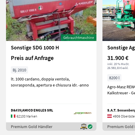
Gebrauchtmaschine
Sonstige SDG 1000 H
Preis auf Anfrage
31.900 €
inkl. 20 % MwSt.
26.583,33 € exkl.
Bj. 2010
8200 l
lt. 1000 cardano, doppia ventola,
sovrasponda, apertura e chiusura idr. -anno
Agro-Masz REWO
Kalk
D&#39;AMICO ENGLES SRL
S.A.T. Sensenber
62100 Marken
4906 Oberöste
Premium Gold Händler
Premium Gold 