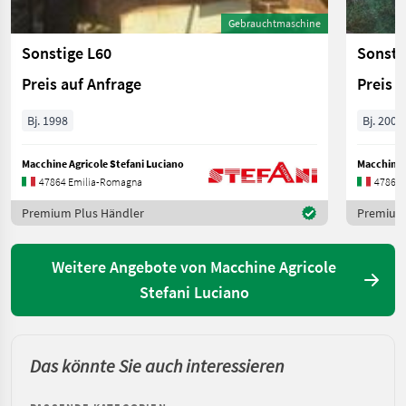
Gebrauchtmaschine
Sonstige L60
Sonsti
Preis auf Anfrage
Preis 
Bj. 1998
Bj. 2000
Macchine Agricole Stefani Luciano
Macchine A
47864 Emilia-Romagna
47864 
Premium Plus Händler
Premium 
Weitere Angebote von Macchine Agricole
Stefani Luciano
Das könnte Sie auch interessieren