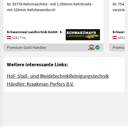
Nr. 55778 Kehrmaschine - mit 1.350mm Kehrbreite -
Nr. 75433 Kehrmaschine KEH 230 Type 500 -
mit 520mm Kehrbesendurch
verzinkte
Schwarzmayr Landtechnik GmbH - Schlitters
6262 Tirol
4851 O
Premium Gold Händler
Premium
Weitere interessante Links:
Hof- Stall- und Weidetechnik
Reinigungstechnik
Händler: Kraakman Perfors B.V.