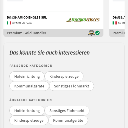
D&#39;AMICO ENGLES SRL
D&#39;AM
62100 Marken
62100 
Premium Gold Händler
Premium
Das könnte Sie auch interessieren
PASSENDE KATEGORIEN
Hofeinrichtung
Kinderspielzeuge
Kommunalgeräte
Sonstiges Flohmarkt
ÄHNLICHE KATEGORIEN
Hofeinrichtung
Sonstiges Flohmarkt
Kinderspielzeuge
Kommunalgeräte