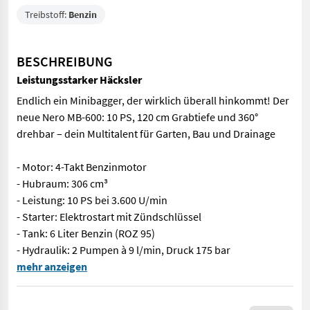
Treibstoff:
Benzin
BESCHREIBUNG
Leistungsstarker Häcksler
Endlich ein Minibagger, der wirklich überall hinkommt! Der
neue Nero MB-600: 10 PS, 120 cm Grabtiefe und 360°
drehbar – dein Multitalent für Garten, Bau und Drainage
- Motor: 4-Takt Benzinmotor
- Hubraum: 306 cm³
- Leistung: 10 PS bei 3.600 U/min
- Starter: Elektrostart mit Zündschlüssel
- Tank: 6 Liter Benzin (ROZ 95)
- Hydraulik: 2 Pumpen à 9 l/min, Druck 175 bar
Endlich ein Minibagger, der wirklich überall hinkommt! Der neue
mehr anzeigen