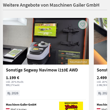
Weitere Angebote von Maschinen Gailer GmbH
Neumaschine
Sonstige Segway Navimow i210E AWD
Sonsti
1.199 €
2.499 €
inkl. 20 % MwSt.
inkl. 20 % 
999,17 € exkl.
2.082,50 € ex
Bj. 2026
Bj. 2026
Maschinen Gailer GmbH
Maschinen
9640 Kärnten
9640 K