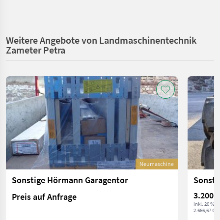
Weitere Angebote von Landmaschinentechnik
Zameter Petra
Neumaschine
Sonstige Hörmann Garagentor
Sonsti
3.200 €
Preis auf Anfrage
inkl. 20 % 
2.666,67 € ex