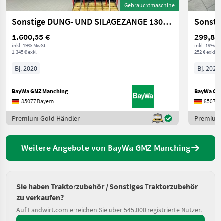
Gebrauchtmaschine
Sonstige DUNG- UND SILAGEZANGE 130 CM
Sonsti
1.600,55 €
299,88
inkl. 19% MwSt
inkl. 19% M
1.345 € exkl.
252 € exkl.
Bj. 2020
Bj. 2022
BayWa GMZ Manching
BayWa GM
85077 Bayern
85077 
Premium Gold Händler
Premium
Weitere Angebote von BayWa GMZ Manching
Sie haben Traktorzubehör / Sonstiges Traktorzubehör
zu verkaufen?
Auf Landwirt.com erreichen Sie über 545.000 registrierte Nutzer.