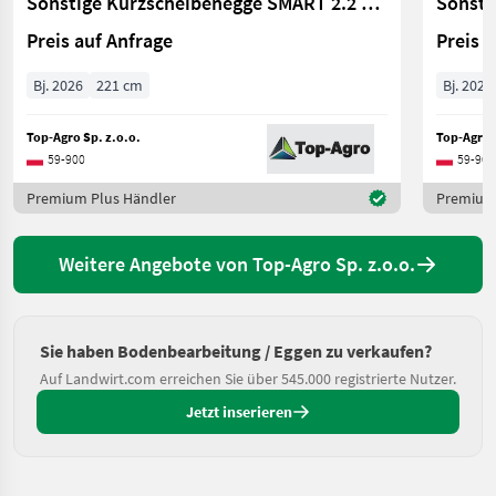
Sonstige Kurzscheibenegge SMART 2.2 m | 60–75 PS | Scheib
Preis auf Anfrage
Preis 
Bj. 2026
221 cm
Bj. 2026
Top-Agro Sp. z.o.o.
Top-Agro S
59-900
59-900
Premium Plus Händler
Premium 
Weitere Angebote von Top-Agro Sp. z.o.o.
Sie haben Bodenbearbeitung / Eggen zu verkaufen?
Auf Landwirt.com erreichen Sie über 545.000 registrierte Nutzer.
Jetzt inserieren