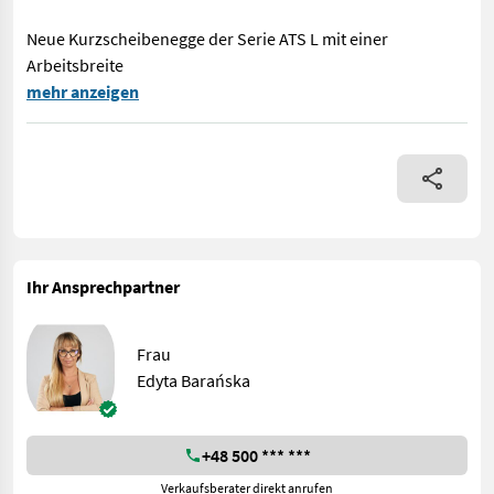
Neue Kurzscheibenegge der Serie ATS L mit einer
Arbeitsbreite
Gegenstand des Angebots Kurzscheibenegge ATS L 2.2 Preis 4.7
mehr anzeigen
Ihr Ansprechpartner
Frau
Edyta Barańska
+48 500 *** ***
Verkaufsberater direkt anrufen