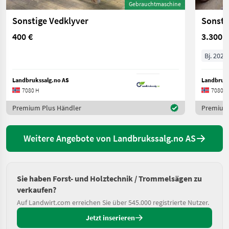
Gebrauchtmaschine
Sonstige Vedklyver
Sonsti
400 €
3.300 €
Bj. 2021
Landbrukssalg.no AS
Landbruks
7080 H
7080 H
Premium Plus Händler
Premium 
Weitere Angebote von Landbrukssalg.no AS
Sie haben Forst- und Holztechnik / Trommelsägen zu
verkaufen?
Auf Landwirt.com erreichen Sie über 545.000 registrierte Nutzer.
Jetzt inserieren