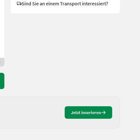
Sind Sie an einem Transport interessiert?
4.953,60 €
inkl. 20 % MwSt.
4.128 € exkl.
Hammerschmied GmbH
2013 Niederösterreich
Premium Gold Händler
Jetzt inserieren