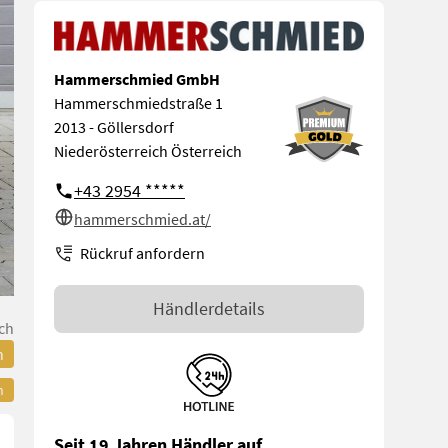
Hammerschmied GmbH
Hammerschmiedstraße 1
2013 - Göllersdorf
Niederösterreich Österreich
+43 2954 *****
hammerschmied.at/
Rückruf anfordern
Händlerdetails
ch
n
n
Seit 19 Jahren Händler auf