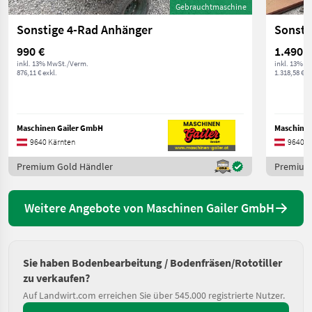
Gebrauchtmaschine
Sonstige 4-Rad Anhänger
Sonsti
990 €
1.490 €
inkl. 13% MwSt./Verm.
inkl. 13% M
876,11 € exkl.
1.318,58 € ex
Maschinen Gailer GmbH
Maschinen
9640 Kärnten
9640 K
Premium Gold Händler
Premium
Weitere Angebote von Maschinen Gailer GmbH
Sie haben Bodenbearbeitung / Bodenfräsen/Rototiller
zu verkaufen?
Auf Landwirt.com erreichen Sie über 545.000 registrierte Nutzer.