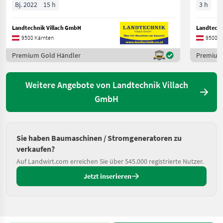
Bj. 2022
15 h
3 h
Landtechnik Villach GmbH
Landtechn
9500 Kärnten
9500 K
Premium Gold Händler
Premium
Weitere Angebote von Landtechnik Villach
GmbH
Sie haben Baumaschinen / Stromgeneratoren zu
verkaufen?
Auf Landwirt.com erreichen Sie über 545.000 registrierte Nutzer.
Jetzt inserieren