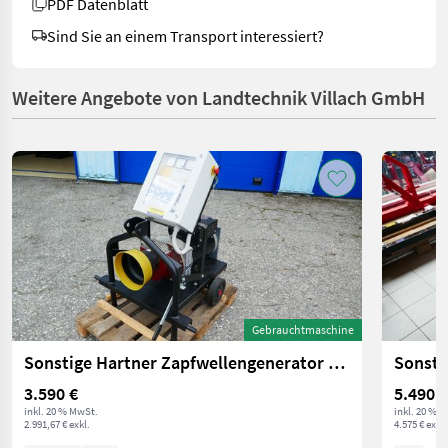
PDF Datenblatt
Sind Sie an einem Transport interessiert?
Weitere Angebote von Landtechnik Villach GmbH
Gebrauchtmaschine
Sonstige Hartner Zapfwellengenerator 20,0 kVA
3.590 €
5.490 €
inkl. 20 % MwSt.
inkl. 20 % 
2.991,67 € exkl.
4.575 € exkl.