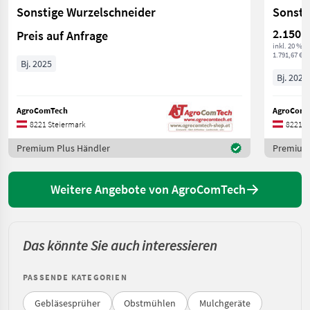
Sonstige Wurzelschneider
Sonstig
2.150 €
Preis auf Anfrage
inkl. 20 % 
1.791,67 € ex
Bj. 2025
Bj. 2024
AgroComTech
AgroComT
8221 Steiermark
8221 S
Premium Plus Händler
Premium 
Weitere Angebote von AgroComTech
Das könnte Sie auch interessieren
PASSENDE KATEGORIEN
Gebläsesprüher
Obstmühlen
Mulchgeräte