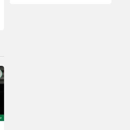
e
Sonstige Climax CSB 840 E – Generalüberholt