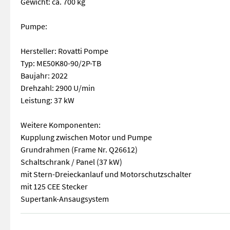
Gewicht: ca. 700 kg
Pumpe:
Hersteller: Rovatti Pompe
Typ: ME50K80-90/2P-TB
Baujahr: 2022
Drehzahl: 2900 U/min
Leistung: 37 kW
Weitere Komponenten:
Kupplung zwischen Motor und Pumpe
Grundrahmen (Frame Nr. Q26612)
Schaltschrank / Panel (37 kW)
mit Stern-Dreieckanlauf und Motorschutzschalter
mit 125 CEE Stecker
Supertank-Ansaugsystem
Es handelt sich um ein industrielles Pumpenaggregat beste