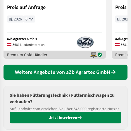
Preis auf Anfrage
Preis 
Bj. 2026
6 m³
Bj. 2026
aZb Agrartec GmbH
aZb Agrar
3681 Niederösterreich
3681 N
Premium Gold Händler
Premium
Weitere Angebote von aZb Agrartec GmbH
Sie haben Fütterungstechnik / Futtermischwagen zu
verkaufen?
Auf Landwirt.com erreichen Sie über 545.000 registrierte Nutzer.
Jetzt inserieren