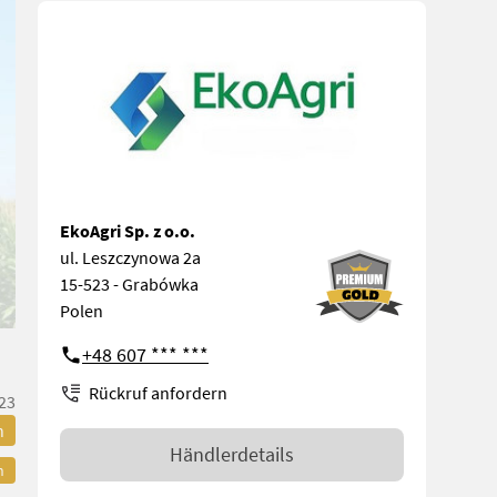
EkoAgri Sp. z o.o.
ul. Leszczynowa 2a
15-523 - Grabówka
Polen
+48 607 *** ***
Rückruf anfordern
23
n
Händlerdetails
n