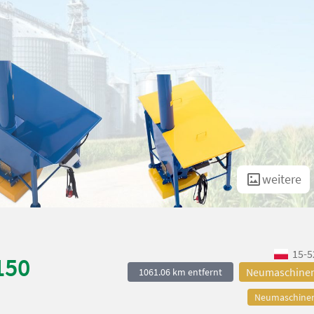
weitere
15-5
150
Neumaschine
1061.06 km entfernt
Neumaschine