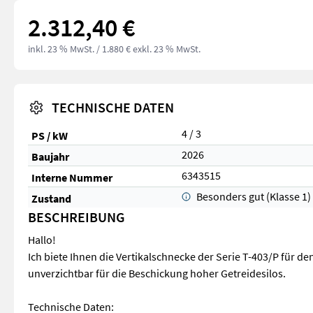
2.312,40 €
inkl. 23 % MwSt.
/ 1.880 € exkl. 23 % MwSt.
TECHNISCHE DATEN
4 / 3
PS / kW
2026
Baujahr
6343515
Interne Nummer
Besonders gut (Klasse 1)
Zustand
BESCHREIBUNG
Hallo!
Ich biete Ihnen die Vertikalschnecke der Serie T-403/P für de
unverzichtbar für die Beschickung hoher Getreidesilos.
Technische Daten: