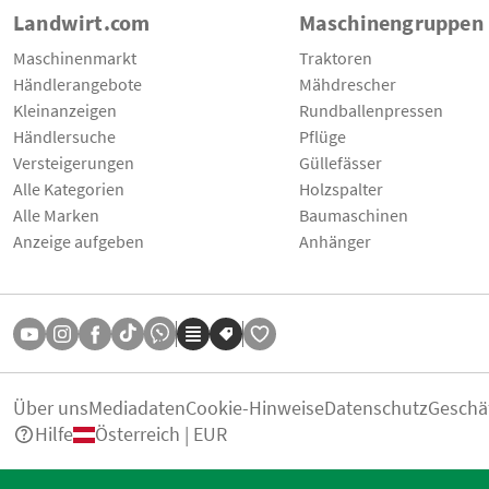
Landwirt.com
Maschinengruppen
Maschinenmarkt
Traktoren
Händlerangebote
Mähdrescher
Kleinanzeigen
Rundballenpressen
Händlersuche
Pflüge
Versteigerungen
Güllefässer
Alle Kategorien
Holzspalter
Alle Marken
Baumaschinen
Anzeige aufgeben
Anhänger
Über uns
Mediadaten
Cookie-Hinweise
Datenschutz
Geschä
Hilfe
Österreich | EUR