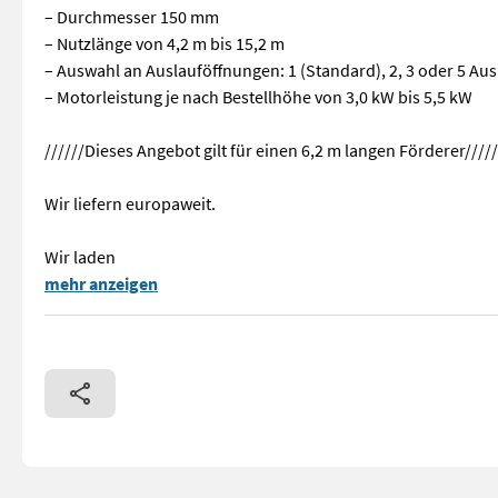
– Durchmesser 150 mm
– Nutzlänge von 4,2 m bis 15,2 m
– Auswahl an Auslauföffnungen: 1 (Standard), 2, 3 oder 5 Au
– Motorleistung je nach Bestellhöhe von 3,0 kW bis 5,5 kW
//////Dieses Angebot gilt für einen 6,2 m langen Förderer/////
Wir liefern europaweit.
Wir laden
Hallo! Ich biete Ihnen die Vertikalschnecke der Serie T-4
mehr anzeigen