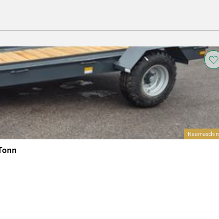
Neumaschin
 Tonn