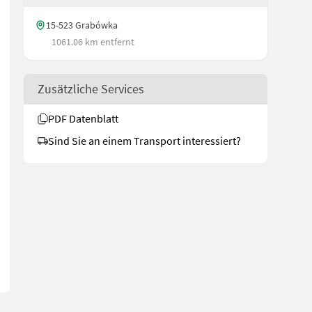
15-523 Grabówka
1061.06 km entfernt
Zusätzliche Services
PDF Datenblatt
Sind Sie an einem Transport interessiert?
st unverzichtbar für die Beschickung hoher Getreidesilos. Techn