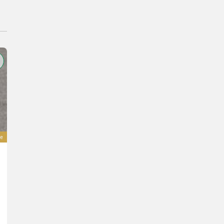
e
Sonstige Ursus T083A - Tandem, Gesamtgewicht 12,7 
17.466 €
inkl. 23 % MwSt.
14.200 € exkl.
Bj. 2026
11 m³