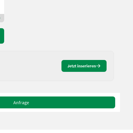
EkoAgri Sp. z o.o.
15-523
Premium Gold Händler
Jetzt inserieren
Anfrage