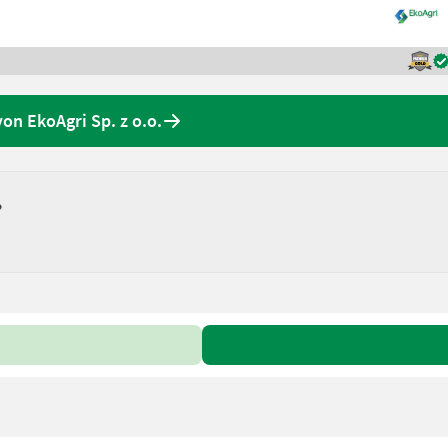
on EkoAgri Sp. z o.o.
?