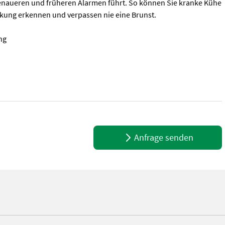
enaueren und früheren Alarmen führt. So können Sie kranke Kühe
nkung erkennen und verpassen nie eine Brunst.
ng
achung Was ist CowManager? Der einzigartige Ohrsensor von CowMan
Anfrage senden