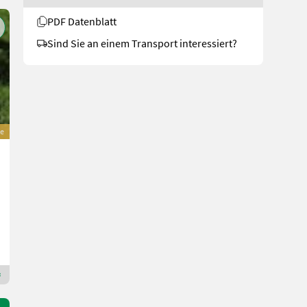
PDF Datenblatt
Sind Sie an einem Transport interessiert?
e
Sonstige Schlauchbelüftung aZb f. Liegeboxen, Futter
Preis auf Anfrage
Bj. 2026
aZb Agrartec GmbH
3681 Niederösterreich
Premium Gold Händler