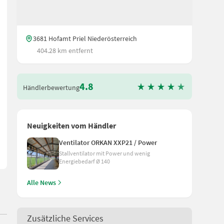
3681 Hofamt Priel Niederösterreich
404.28 km entfernt
4.8
Händlerbewertung
ager misst die Ohrtempertemperatur in Kombination mit dem Fress
Neuigkeiten vom Händler
Ventilator ORKAN XXP21 / Power
Stallventilator mit Power und wenig
Energiebedarf Ø 140
Alle News
Zusätzliche Services