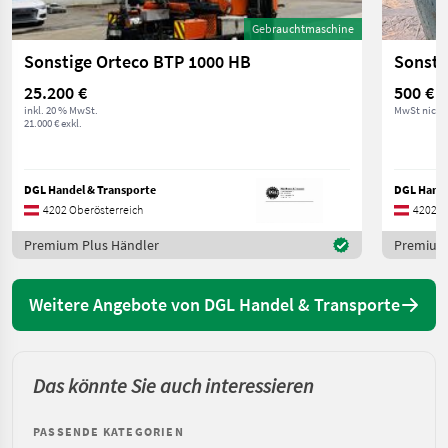
Gebrauchtmaschine
Sonstige Orteco BTP 1000 HB
Sonsti
25.200 €
500 €
inkl. 20 % MwSt.
MwSt nicht
21.000 € exkl.
DGL Handel & Transporte
DGL Hande
4202 Oberösterreich
4202 O
Premium Plus Händler
Premium 
Weitere Angebote von DGL Handel & Transporte
Das könnte Sie auch interessieren
PASSENDE KATEGORIEN