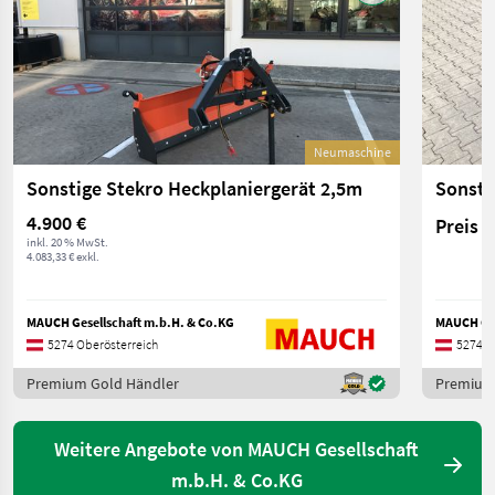
Neumaschine
Sonstige Stekro Heckplaniergerät 2,5m
4.900 €
Preis 
inkl. 20 % MwSt.
4.083,33 € exkl.
MAUCH Gesellschaft m.b.H. & Co.KG
MAUCH Ges
5274 Oberösterreich
5274 O
Premium Gold Händler
Premium
Weitere Angebote von MAUCH Gesellschaft
m.b.H. & Co.KG