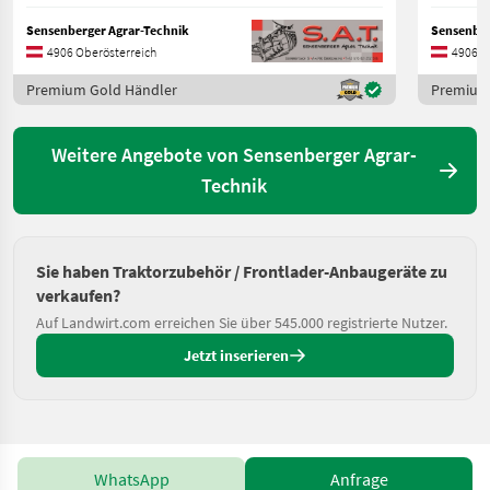
Sensenberger Agrar-Technik
Sensenber
4906 Oberösterreich
4906 O
Premium Gold Händler
Premium
Weitere Angebote von Sensenberger Agrar-
Technik
Sie haben Traktorzubehör / Frontlader-Anbaugeräte zu
verkaufen?
Auf Landwirt.com erreichen Sie über 545.000 registrierte Nutzer.
Jetzt inserieren
WhatsApp
Anfrage