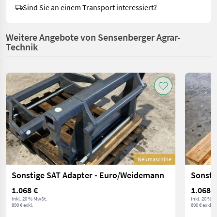
Sind Sie an einem Transport interessiert?
Weitere Angebote von Sensenberger Agrar-
Technik
Neumaschine
Sonstige SAT Adapter - Euro/Weidemann
Sonsti
1.068 €
1.068 €
inkl. 20 % MwSt.
inkl. 20 % 
890 € exkl.
890 € exkl.