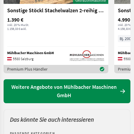
Gebrauchtmaschine
Sonstige Stöckl Stachelwalzen 2-reihig mit SV, gebraucht
1.390 €
4.990 €
inkl. 20 % MwSt.
inkl. 20 % 
1.158,33 € exkl.
4.158,33 € ex
Bj. 2007
Mühlbacher Maschinen GmbH
Mühlbach
5580 Salzburg
5580 S
Premium Plus Händler
Premium 
Weitere Angebote von Mühlbacher Maschinen
GmbH
Das könnte Sie auch interessieren
PASSENDE KATEGORIEN