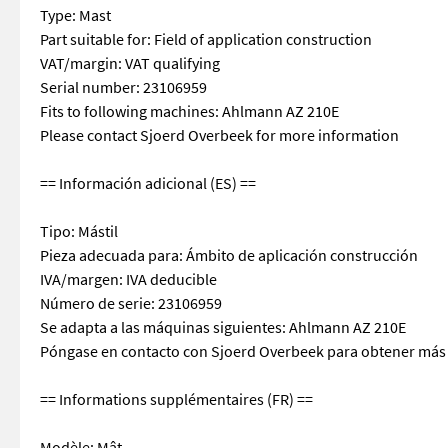
Type: Mast
Part suitable for: Field of application construction
VAT/margin: VAT qualifying
Serial number: 23106959
Fits to following machines: Ahlmann AZ 210E
Please contact Sjoerd Overbeek for more information
== Información adicional (ES) ==
Tipo: Mástil
Pieza adecuada para: Ámbito de aplicación construcción
IVA/margen: IVA deducible
Número de serie: 23106959
Se adapta a las máquinas siguientes: Ahlmann AZ 210E
Póngase en contacto con Sjoerd Overbeek para obtener más
== Informations supplémentaires (FR) ==
Modèle: Mât