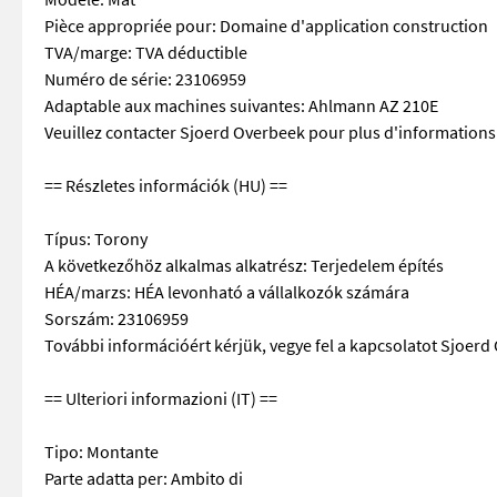
Pièce appropriée pour: Domaine d'application construction
TVA/marge: TVA déductible
Numéro de série: 23106959
Adaptable aux machines suivantes: Ahlmann AZ 210E
Veuillez contacter Sjoerd Overbeek pour plus d'informations
== Részletes információk (HU) ==
Típus: Torony
A következőhöz alkalmas alkatrész: Terjedelem építés
HÉA/marzs: HÉA levonható a vállalkozók számára
Sorszám: 23106959
További információért kérjük, vegye fel a kapcsolatot Sjoerd
== Ulteriori informazioni (IT) ==
Tipo: Montante
Parte adatta per: Ambito di