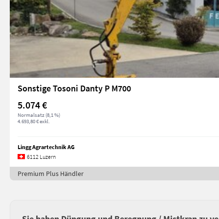
Sonstige Tosoni Danty P M700
5.074 €
Normalsatz (8,1 %)
4.693,80 € exkl.
Lingg Agrartechnik AG
6112 Luzern
Premium Plus Händler
Sie haben Düngung und Beregnung / Mistkran zu v