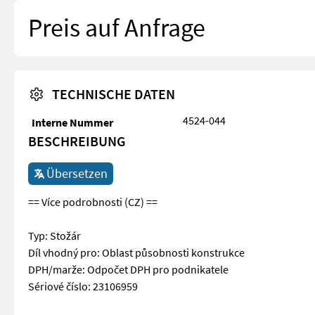
Preis auf Anfrage
TECHNISCHE DATEN
4524-044
Interne Nummer
BESCHREIBUNG
Übersetzen
== Více podrobnosti (CZ) ==
Typ: Stožár
Díl vhodný pro: Oblast působnosti konstrukce
DPH/marže: Odpočet DPH pro podnikatele
Sériové číslo: 23106959