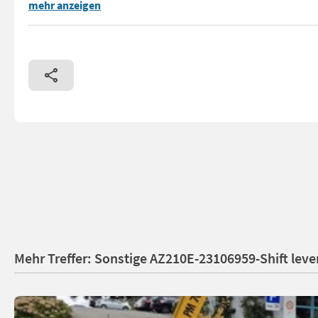
== Více podrobnosti (CZ) == Typ: Stožár Díl vhodný pro: Ob
mehr anzeigen
Mehr Treffer: Sonstige AZ210E-23106959-Shift le