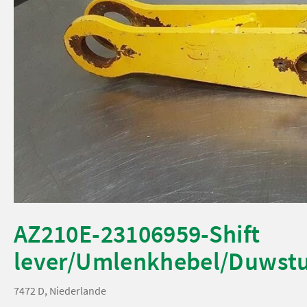
AZ210E-23106959-Shift
lever/Umlenkhebel/Duwst
7472 D, Niederlande