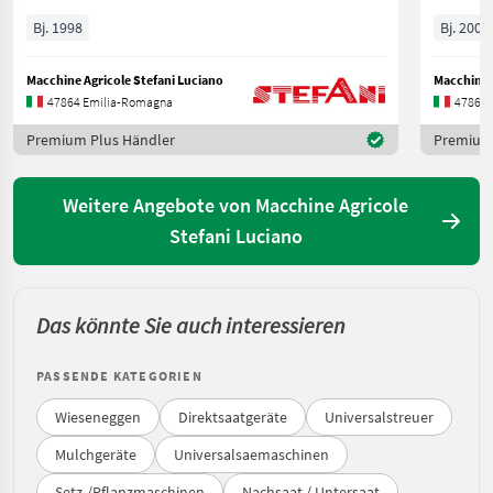
Bj. 1998
Bj. 2000
Macchine Agricole Stefani Luciano
Macchine A
47864 Emilia-Romagna
47864 
Premium Plus Händler
Premium 
Weitere Angebote von Macchine Agricole
Stefani Luciano
Das könnte Sie auch interessieren
PASSENDE KATEGORIEN
Wieseneggen
Direktsaatgeräte
Universalstreuer
Mulchgeräte
Universalsaemaschinen
Setz-/Pflanzmaschinen
Nachsaat / Untersaat