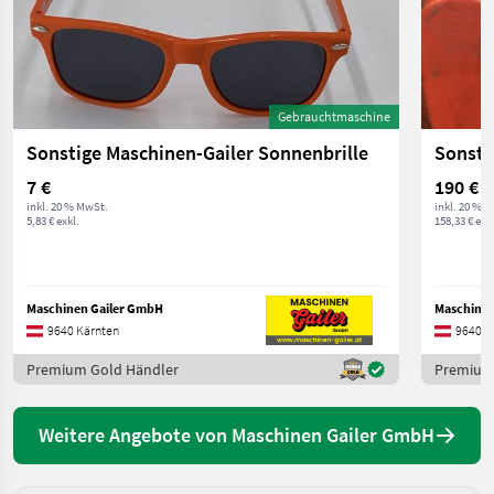
Gebrauchtmaschine
Sonstige Maschinen-Gailer Sonnenbrille
Sonsti
7 €
190 €
inkl. 20 % MwSt.
inkl. 20 % 
5,83 € exkl.
158,33 € exkl
Maschinen Gailer GmbH
Maschinen
9640 Kärnten
9640 K
Premium Gold Händler
Premium
Weitere Angebote von Maschinen Gailer GmbH