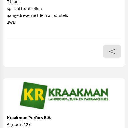
7 blads
spiraal frontrollen
aangedreven achter rol borstels
2WD
== Overige details (NL) == prijs: Prijs op aanvraag Quantity: 1 U
Kraakman Perfors B.V.
Agriport 127