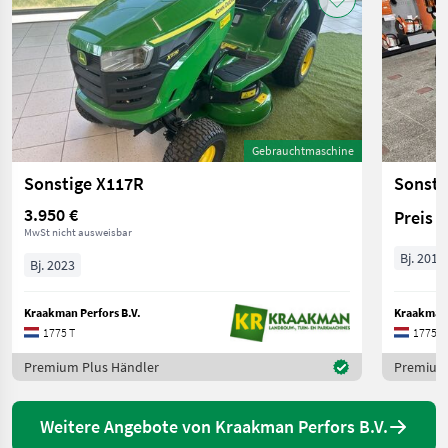
Gebrauchtmaschine
Sonstige X117R
Sonsti
3.950 €
Preis 
MwSt nicht ausweisbar
Bj. 2018
Bj. 2023
Kraakman Perfors B.V.
Kraakman 
1775 T
1775 T
Premium Plus Händler
Premium 
Weitere Angebote von Kraakman Perfors B.V.