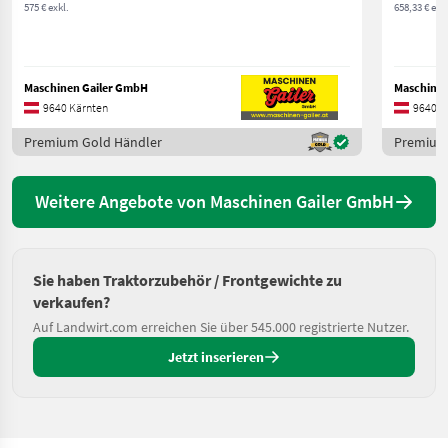
575 € exkl.
658,33 € exkl
Maschinen Gailer GmbH
Maschinen
9640 Kärnten
9640 K
Premium Gold Händler
Premium
Weitere Angebote von Maschinen Gailer GmbH
Sie haben Traktorzubehör / Frontgewichte zu
verkaufen?
Auf Landwirt.com erreichen Sie über 545.000 registrierte Nutzer.
Jetzt inserieren