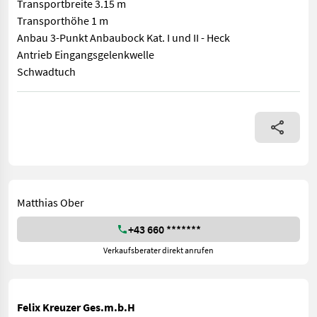
Transportbreite 3.15 m
Transporthöhe 1 m
Anbau 3-Punkt Anbaubock Kat. I und II - Heck
Antrieb Eingangsgelenkwelle
Schwadtuch
FAVORIT A 275 ALP Arbeitsbreite 2.7 m Gewicht 353 kg Leistung
Matthias Ober
+43 660 *******
Verkaufsberater direkt anrufen
Felix Kreuzer Ges.m.b.H