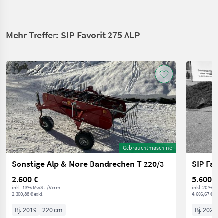
Mehr Treffer: SIP Favorit 275 ALP
Gebrauchtmaschine
Sonstige Alp & More Bandrechen T 220/3
SIP Fav
2.600 €
5.600 €
inkl. 13% MwSt./Verm.
inkl. 20 % 
2.300,88 € exkl.
4.666,67 € ex
Bj. 2019
220 cm
Bj. 2024