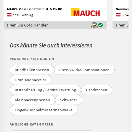
MAUCH Gesellschaft m.b.H. & Co.KG, Eben
Sommersg
5531 Salzburg
8654 S
Premium Gold Händler
Premium
Das könnte Sie auch interessieren
PASSENDE KATEGORIEN
Rundballenpressen
Press-/Wickelkombinationen
Grünlandhäcksler
Instandhaltung / Service / Wartung
Bandrechen
Kleinpackenpressen
Schwader
Finger-/Doppelmessermähwerke
ÄHNLICHE KATEGORIEN