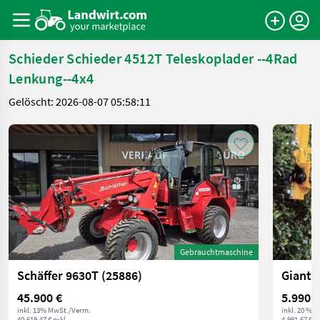
Schieder Schieder 4512T Teleskoplader --4Rad
Lenkung--4x4
Gelöscht: 2026-08-07 05:58:11
Gebrauchtmaschine
Schäffer 9630T (25886)
Giant 
45.900 €
5.990 €
inkl. 13% MwSt./Verm.
inkl. 20 % 
40.619,47 € exkl.
4.991,67 € ex