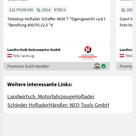
122 PS/90 kW
Bj. 2014
6700 h
Bj. 2024
Teleskop Hoflader Schäffer 9630 T *Eigengewicht ca.8 t
Giant hy
*Bereifung 400/55-22,5 *K
Äste bis 
Landtechnik Hohenwarter GmbH
Landtechn
5092 Salzburg
9500 K
Premium Gold Händler
Premium
Weitere interessante Links:
Landwirtsch. Motorfahrzeuge
Hoflader
Schieder Hoflader
Händler: NEO Tools GmbH