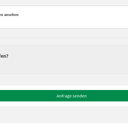
en ansehen
fen?
Anfrage senden