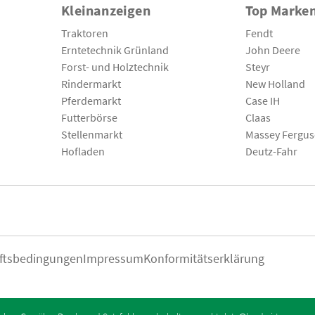
Kleinanzeigen
Top Marke
Traktoren
Fendt
Erntetechnik Grünland
John Deere
Forst- und Holztechnik
Steyr
Rindermarkt
New Holland
Pferdemarkt
Case IH
Futterbörse
Claas
Stellenmarkt
Massey Fergu
Hofladen
Deutz-Fahr
ftsbedingungen
Impressum
Konformitätserklärung