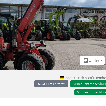
weitere
88367
Baden-Württembe
Gebrauchtmaschine
658.11 km entfernt
Gebrauchtmaschine