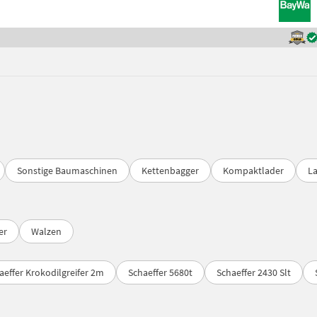
Sonstige Baumaschinen
Kettenbagger
Kompaktlader
L
er
Walzen
aeffer Krokodilgreifer 2m
Schaeffer 5680t
Schaeffer 2430 Slt