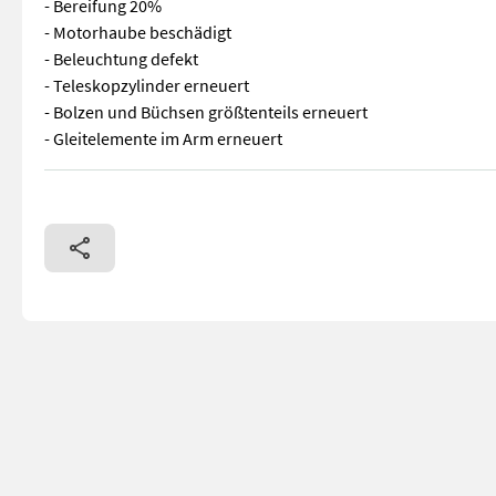
- Bereifung 20%
- Motorhaube beschädigt
- Beleuchtung defekt
- Teleskopzylinder erneuert
- Bolzen und Büchsen größtenteils erneuert
- Gleitelemente im Arm erneuert
Schäffer 460T gebraucht - Bj 2008 - Bh 7185 - Kipplast gera