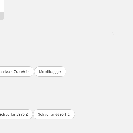
8424 Steiermark
Premium Gold Händler
adekran Zubehör
Mobilbagger
Schaeffer 5370 Z
Schaeffer 6680 T 2