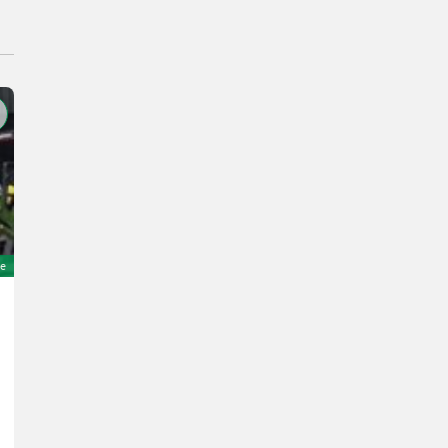
TOP
e
Gehl 3825 SX
22.200 €
inkl. 20 % MwSt.
18.500 € exkl.
34 PS/25 kW
Bj. 2005
783 h
Nebel Baumaschinen