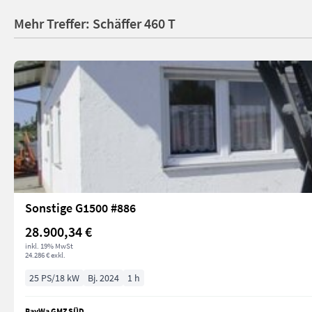
Mehr Treffer: Schäffer 460 T
Sonstige G1500 #886
28.900,34 €
inkl. 19% MwSt
24.286 € exkl.
25 PS/18 kW
Bj. 2024
1 h
BayWa GMZ SÜD