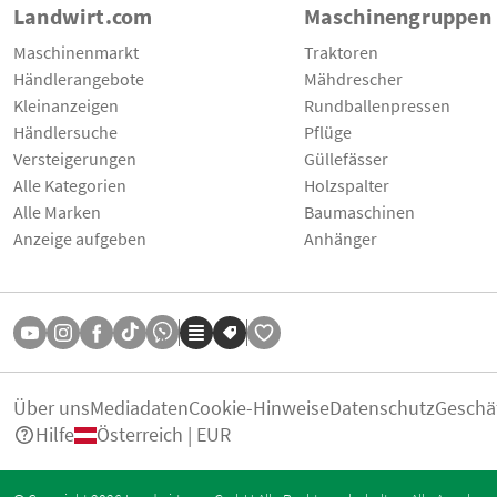
Landwirt.com
Maschinengruppen
Maschinenmarkt
Traktoren
Händlerangebote
Mähdrescher
Kleinanzeigen
Rundballenpressen
Händlersuche
Pflüge
Versteigerungen
Güllefässer
Alle Kategorien
Holzspalter
Alle Marken
Baumaschinen
Anzeige aufgeben
Anhänger
Über uns
Mediadaten
Cookie-Hinweise
Datenschutz
Geschä
Hilfe
Österreich | EUR