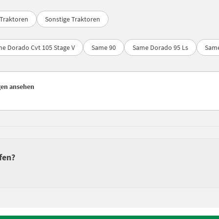
Traktoren
Sonstige Traktoren
e Dorado Cvt 105 Stage V
Same 90
Same Dorado 95 Ls
Same
gen ansehen
fen?