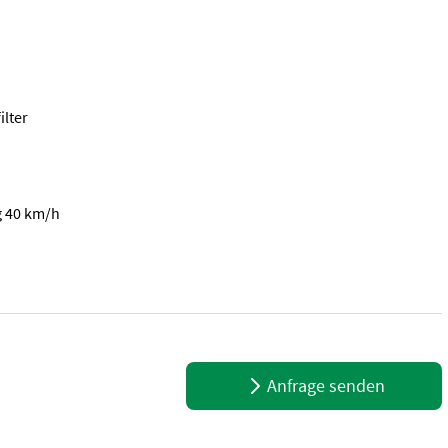
ilter
g 40 km/h
e in Ölbad liegend ° 3 Steuergeräte EW/DW mit Schwimmstellung ° D
Anfrage senden