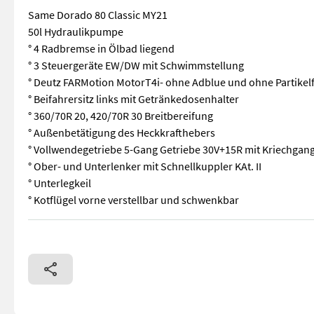
Same Dorado 80 Classic MY21
50l Hydraulikpumpe
° 4 Radbremse in Ölbad liegend
° 3 Steuergeräte EW/DW mit Schwimmstellung
° Deutz FARMotion MotorT4i- ohne Adblue und ohne Partikelf
° Beifahrersitz links mit Getränkedosenhalter
° 360/70R 20, 420/70R 30 Breitbereifung
° Außenbetätigung des Heckkrafthebers
° Vollwendegetriebe 5-Gang Getriebe 30V+15R mit Kriechgan
° Ober- und Unterlenker mit Schnellkuppler KAt. II
° Unterlegkeil
° Kotflügel vorne verstellbar und schwenkbar
Same Dorado 80 Classic MY21 50l Hydraulikpumpe ° 4 Radbrems