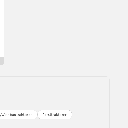
Steyr 4140 Expert CVT H
Preis auf Anfrage
140 PS/103 kW
Bj. 2026
AGXOR Vertriebsgesellschaft Ost GmbH
2111 Niederösterreich
Premium Gold Händler
-/Weinbautraktoren
Forsttraktoren