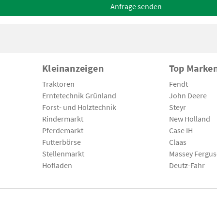
Anfrage senden
Kleinanzeigen
Top Marke
Traktoren
Fendt
Erntetechnik Grünland
John Deere
Forst- und Holztechnik
Steyr
Rindermarkt
New Holland
Pferdemarkt
Case IH
Futterbörse
Claas
Stellenmarkt
Massey Fergu
Hofladen
Deutz-Fahr