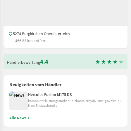
5274 Burgkirchen Oberösterreich
466.83 km entfernt
4.4
Händlerbewertung
Neuigkeiten vom Händler
Hercules Fusion M175 DS
kompakter leistungsstarker Holzhäckslerhydr. Einzugswalze(n),
Neu: Einzugsband o
Alle News