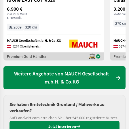
6.900 €
3.200 €
inkl. 20 % MwSt.
MwSt nicht
5.750 € exkl.
270 cm
Bj. 2009
320 cm
MAUCH Gesellschaft m.b.H. & Co.KG
MAUCH Ges
5274 Oberösterreich
5274 O
Premium Gold Händler
Premium
Weitere Angebote von MAUCH Gesellschaft
m.b.H. & Co.KG
Sie haben Erntetechnik Grünland / Mähwerke zu
verkaufen?
Auf Landwirt.com erreichen Sie über 545.000 registrierte Nutzer.
Jetzt inserieren