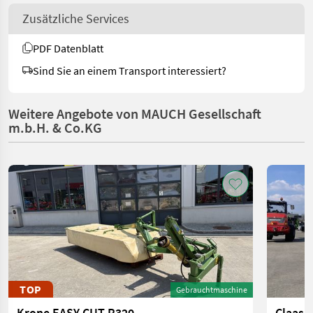
Zusätzliche Services
PDF Datenblatt
Sind Sie an einem Transport interessiert?
Weitere Angebote von MAUCH Gesellschaft
m.b.H. & Co.KG
TOP
Gebrauchtmaschine
Krone EASY CUT R320
Claas 