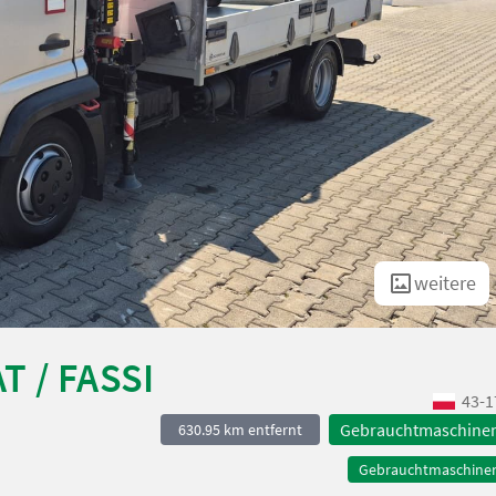
weitere
T / FASSI
43-1
Gebrauchtmaschine
630.95 km entfernt
Gebrauchtmaschine