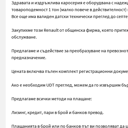
Здравата и издръжлива каросерия е оборудвана с надежден
товароподемност 1 тон (малко повече в действителност) и
Все още има валиден датски технически преглед до септем
Закупихме този Renault от общинска фирма, която прите
обслужване.
Предлагаме и съдействие за преобразуване на превознот
предназначение.
Цената включва пълен комплект регистрационни докуме
Ако е необходим UDT преглед, можем да го извършим бъ
Предлагаме всички методи на плащане:
Лизинг, кредит, пари в брой и банков превод.
Плащанията в брой или по банков път ви позволяват да 