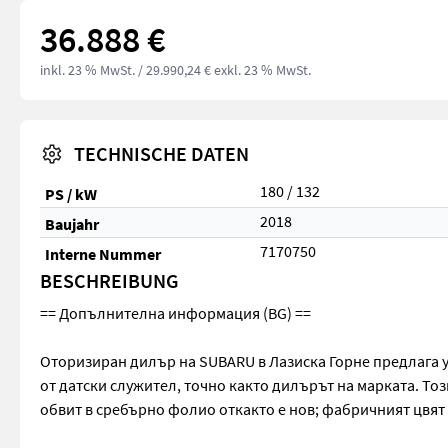
36.888 €
inkl. 23 % MwSt.
/ 29.990,24 € exkl. 23 % MwSt.
TECHNISCHE DATEN
180 / 132
PS / kW
2018
Baujahr
7170750
Interne Nummer
BESCHREIBUNG
== Допълнителна информация (BG) ==
Оторизиран дилър на SUBARU в Лазиска Горне предлага у
от датски служител, точно както дилърът на марката. Тоз
обвит в сребърно фолио откакто е нов; фабричният цвят 