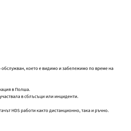
 обслужван, което е видимо и забележимо по време на
рация в Полша.
 участвала в сблъсъци или инциденти.
ачът HDS работи както дистанционно, така и ръчно.