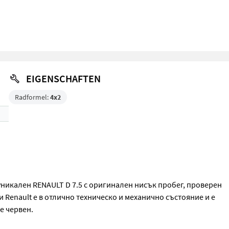
EIGENSCHAFTEN
Radformel:
4x2
никален RENAULT D 7.5 с оригинален нисък пробег, проверен
и Renault е в отлично техническо и механично състояние и е
е червен.