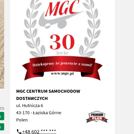
MGC CENTRUM SAMOCHODOW
DOSTAWCZYCH
ul. Hutnicza 6
70
43-170 - Łaziska Górne
n
Polen
n
+48 602 *** ***