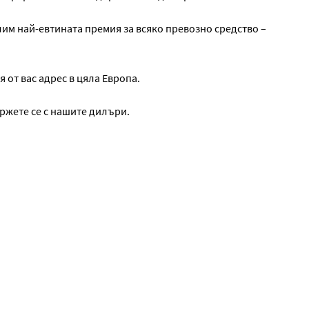
лим най-евтината премия за всяко превозно средство –
от вас адрес в цяла Европа.
ржете се с нашите дилъри.