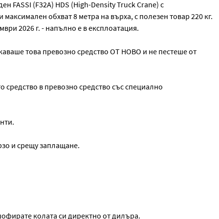
 FASSI (F32A) HDS (High-Density Truck Crane) с
 максимален обхват 8 метра на върха, с полезен товар 220 кг.
ври 2026 г. - напълно е в експлоатация.
жаваше това превозно средство ОТ НОВО и не пестеше от
о средство в превозно средство със специално
нти.
рзо и срещу заплащане.
шофирате колата си директно от дилъра.