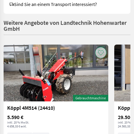
Sind Sie an einem Transport interessiert?
Weitere Angebote von Landtechnik Hohenwarter
GmbH
Gebrauchtmaschine
Köppl 4M514 (24410)
Köppl 
5.590 €
29.500
inkl. 20 % MwSt.
inkl. 20 % 
4.658,33 € exkl.
24.583,33 € 