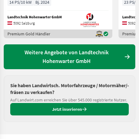
14 PS/10 kW
Bj. 2024
23 PS/1
Landtechnik Hohenwarter GmbH
Landtech
5092 Salzburg
5092 S
Premium Gold Händler
Premium
Weitere Angebote von Landtechnik
Hohenwarter GmbH
Sie haben Landwirtsch. Motorfahrzeuge / Motormäher/-
fräsen zu verkaufen?
Auf Landwirt.com erreichen Sie über 545.000 registrierte Nutzer.
Jetzt inserieren